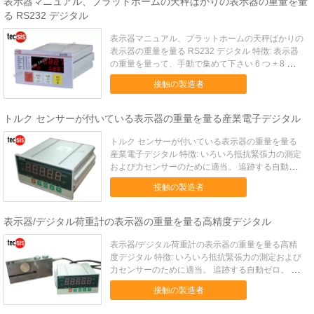
表示器マニュアル、プラットホームの天秤ばかりの表示器の重量を量
る RS232 デジタル
表示器マニュアル、プラットホームの天秤ばかりの
表示器の重量を量る RS232 デジタル 特徴: 表示器
の重量を量って、手動で集めて下さい 6 つ + 8 つの
赤 LED のデジタル管、ショーの英国の特性/図 4 つ
接触の製造者
の 350Ω荷重計に接続することができます 任意六方
ノーマル・オープン スイッチ デジ...
トルク センサーが付いている表示器の重量を量る産業電子デジタル
トルク センサーが付いている表示器の重量を量る
産業電子デジタル 特徴: いろいろ抵抗緊張力の測定
および力センサーのために適当。 追跡する自動ゼ
ロ。 自動的に取り除かれる接触ボタン。 50 回/秒
接触の製造者
の見本抽出および制御率。 ピーク、谷の検出およ
び表示機能。 自己診断機能。 適用: B6479 シリー
ズ力...
表示器/デジタル荷重計の表示器の重量を量る高精度デジタル
表示器/デジタル荷重計の表示器の重量を量る高精
度デジタル 特徴: いろいろ抵抗緊張力の測定および
力センサーのために適当。 追跡する自動ゼロ。 自
動的に取り除かれる接触ボタン。 50 回/秒の見本抽
接触の製造者
出および制御率。 ピーク、谷の検出および表示機
能。 自己診断機能。 適用: B6479 シリーズ力の表