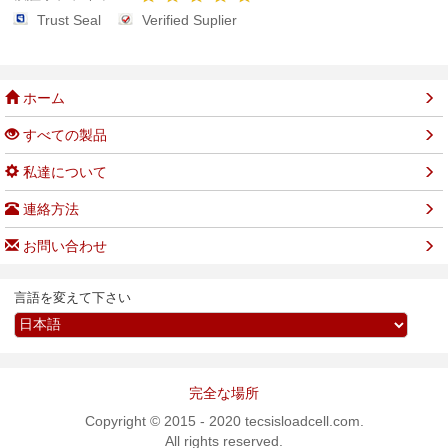
ポイント漂流 <0.04μV/ºC 容量の漂流 <10ppm/ºC
Trust Seal
Verified Suplier
最高の表示程度 10000 度 通信用インタフェース ま
たは RS485 または RS232 アナログ出力 または
4~20mA または 0~10V 制御出力を比較して下さい
2 つのリレー出力 重量 0.5kg サ
ホーム
イズおよび容量:
すべての製品
私達について
連絡方法
お問い合わせ
言語を変えて下さい
完全な場所
Copyright © 2015 - 2020 tecsisloadcell.com.
All rights reserved.