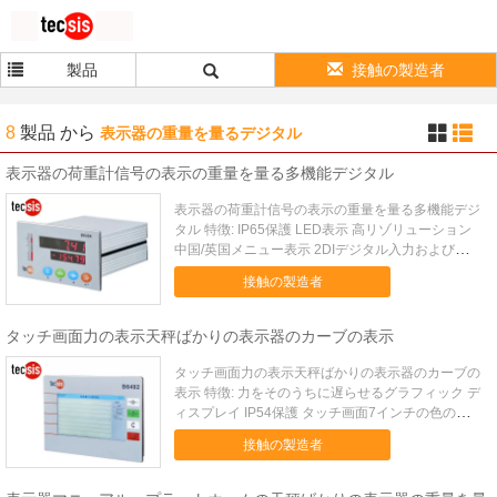
製品
接触の製造者
8
製品
から
表示器の重量を量るデジタル
表示器の荷重計信号の表示の重量を量る多機能デジタル
表示器の荷重計信号の表示の重量を量る多機能デジ
タル 特徴: IP65保護 LED表示 高リゾリューション
中国/英国メニュー表示 2DIデジタル入力および
4DOデジタル出力 機能を保持するピーク価値及び
接触の製造者
谷価値 サポート最高1,000,000部 24のかみ傷A/Dチ
ャネル 適応性がある600~57600...
タッチ画面力の表示天秤ばかりの表示器のカーブの表示
タッチ画面力の表示天秤ばかりの表示器のカーブの
表示 特徴: 力をそのうちに遅らせるグラフィック デ
ィスプレイ IP54保護 タッチ画面7インチの色の、
簡単な操作 中国語および英語両方のインターフェ
接触の製造者
イス 出力される8 実時間カーブの表示 サポート デ
ータベース プログラムする簡単な論理制御のため...