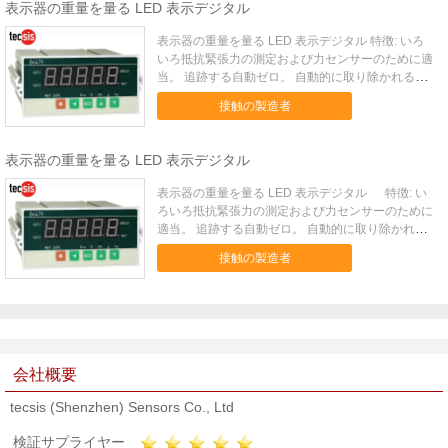
ーズ...
表示器の重量を量る LED 表示デジタル
表示器の重量を量る LED 表示デジタル 特徴: いろ
いろ抵抗緊張力の測定および力センサーのために適
当。 追跡する自動ゼロ。 自動的に取り除かれる接
触ボタン。 50 回/秒の見本抽出および制御率。 ピ
接触の製造者
ーク、谷の検出および表示機能。 自己診断機能。
適用: B6479 シリーズ力の表示制御装置は速い反...
表示器の重量を量る LED 表示デジタル
表示器の重量を量る LED 表示デジタル 特徴: い
ろいろ抵抗緊張力の測定および力センサーのために
適当。 追跡する自動ゼロ。 自動的に取り除かれる
接触ボタン。 50 回/秒の見本抽出および制御率。
接触の製造者
ピーク、谷の検出および表示機能。 自己診断機
能。 適用: B6479 シリーズ力の表示制御装置は速
い反作用の多目的な器械および高精度です。 それ
は力の表示のために適して、制御適用は、ピークお
よび谷、ハンドルの肯定的で、否定的な信号表示し
ます。 それは機械制御をテストするために使用さ
会社概要
れるセンサーおよびトルク センサーによって接続
することができます。 技術的な変数: 指定 技術
tecsis (Shenzhen) Sensors Co., Ltd
電源 AC 220V±10% 操作の環境 -5ºC~50ºC、
90%R•H 出力刺激 10V±0.1%、I>150mA 最高の入
検証サプライヤー
力電圧 ±10V 絶縁材のインピーダンス ≥10MΩ ゼロ