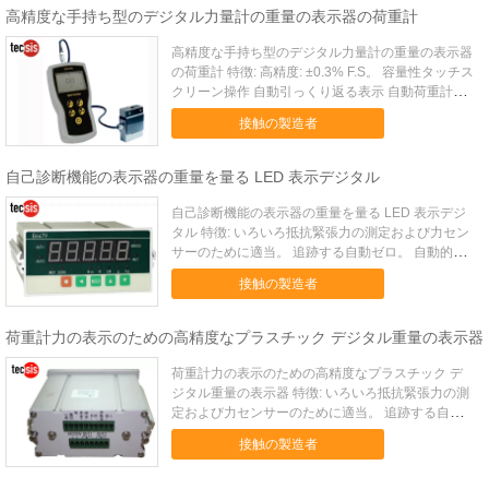
示...
高精度な手持ち型のデジタル力量計の重量の表示器の荷重計
高精度な手持ち型のデジタル力量計の重量の表示器
の荷重計 特徴: 高精度: ±0.3% F.S。 容量性タッチス
クリーン操作 自動引っくり返る表示 自動荷重計の
同一証明 単位のさまざまな圧力の価値は置くこと
接触の製造者
ができます（N の kgf、lbf の ozf、gf） 積み過ぎの
損傷を防ぐ機械防御装置 多数の...
自己診断機能の表示器の重量を量る LED 表示デジタル
自己診断機能の表示器の重量を量る LED 表示デジ
タル 特徴: いろいろ抵抗緊張力の測定および力セン
サーのために適当。 追跡する自動ゼロ。 自動的に
取り除かれる接触ボタン。 50 回/秒の見本抽出およ
接触の製造者
び制御率。 ピーク、谷の検出および表示機能。 自
己診断機能。 適用: B6479 シリーズ力の表示制...
荷重計力の表示のための高精度なプラスチック デジタル重量の表示器
荷重計力の表示のための高精度なプラスチック デ
ジタル重量の表示器 特徴: いろいろ抵抗緊張力の測
定および力センサーのために適当。 追跡する自動
ゼロ。 自動的に取り除かれる接触ボタン。 50 回/
接触の製造者
秒の見本抽出および制御率。 ピーク、谷の検出お
よび表示機能。 自己診断機能。 適用: B6479 シリ